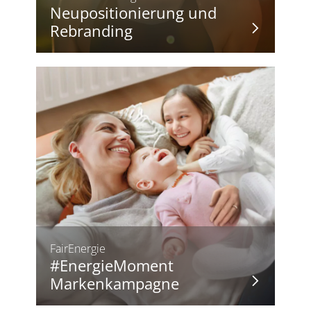
Neupositionierung und
Rebranding
FairEnergie
#EnergieMoment
Markenkampagne