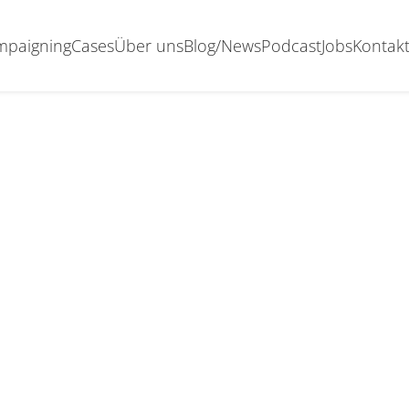
ampaigning
Cases
Über uns
Blog/News
Podcast
Jobs
Kontak
ELAUNCH
URANA