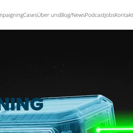
ampaigning
Cases
Über uns
Blog/News
Podcast
Jobs
Kontak
NING