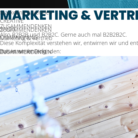
MARKETING
&
VERTR
Marketing
SKIP
&
Vertrieb
CREATIVE
ZUSAMMENDENKEN
SALES
ZUSAMMENDENKEN
Also B2B2B und B2B2C. Gerne auch mal B2B2B2C.
CAMPAIGNING
Marketing
&
Vertrieb
Diese Komplexität verstehen wir, entwirren wir und en
haben wir ihn erfunden:
Das ist unser Ding.
ZUSAMMENDENKEN