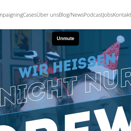
ampaigning
Cases
Über uns
Blog/News
Podcast
Jobs
Kontak