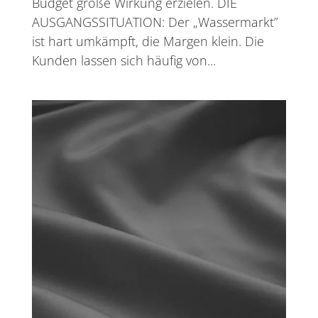
Budget große Wirkung erzielen. DIE
AUSGANGSSITUATION: Der „Wassermarkt”
ist hart umkämpft, die Margen klein. Die
Kunden lassen sich häufig von...