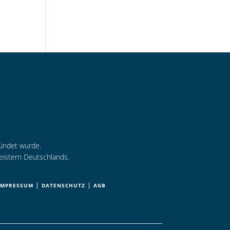
ründet wurde.
eistern Deutschlands.
|
|
IMPRESSUM
DATENSCHUTZ
AGB