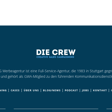
Werbeagentur ist eine Full-Service-Agentur, die 1983 in Stuttgart geg
rt und gehört als GWA-Mitglied zu den führenden Kommunikationsdienstl
|
|
|
|
|
|
|
NING
CASES
ÜBER UNS
BLOG/NEWS
PODCAST
JOBS
KONTAKT