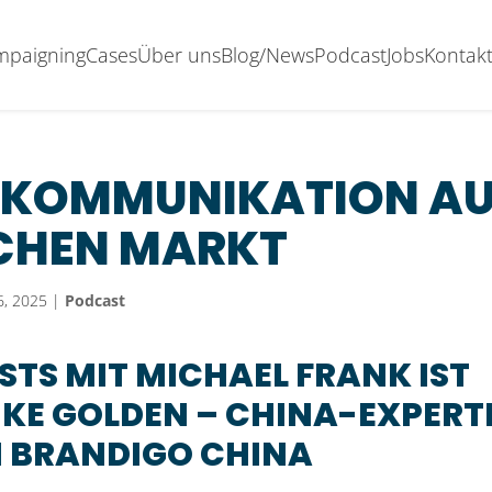
ampaigning
Cases
Über uns
Blog/News
Podcast
Jobs
Kontak
E KOMMUNIKATION A
SCHEN MARKT
6, 2025
|
Podcast
STS MIT MICHAEL FRANK IST
MIKE GOLDEN – CHINA-EXPERT
N BRANDIGO CHINA