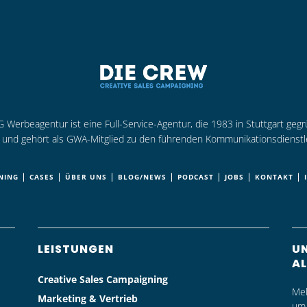
Werbeagentur ist eine Full-Service-Agentur, die 1983 in Stuttgart geg
rt und gehört als GWA-Mitglied zu den führenden Kommunikationsdienstl
|
|
|
|
|
|
|
NING
CASES
ÜBER UNS
BLOG/NEWS
PODCAST
JOBS
KONTAKT
LEISTUNGEN
UN
AL
Creative Sales Campaigning
Mel
Marketing & Vertrieb
um 