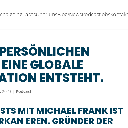
ampaigning
Cases
Über uns
Blog/News
Podcast
Jobs
Kontak
R PERSÖNLICHEN
EINE GLOBALE
ATION ENTSTEHT.
1, 2023
|
Podcast
STS MIT MICHAEL FRANK IST
ERKAN EREN. GRÜNDER DER