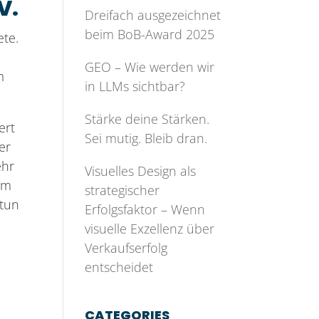
V.
Dreifach ausgezeichnet
beim BoB-Award 2025
ete.
GEO – Wie werden wir
m
in LLMs sichtbar?
Stärke deine Stärken.
ert
Sei mutig. Bleib dran.
er
ehr
Visuelles Design als
om
strategischer
 tun
Erfolgsfaktor – Wenn
visuelle Exzellenz über
Verkaufserfolg
entscheidet
CATEGORIES