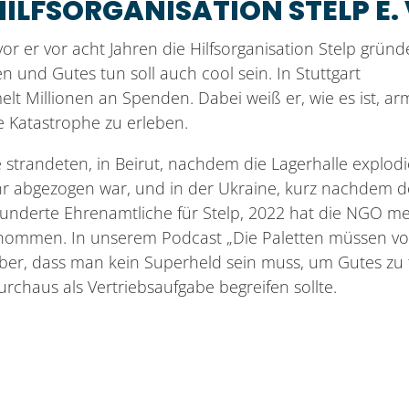
ILFSORGANISATION STELP E. 
or er vor acht Jahren die Hilfsorganisation Stelp gründ
und Gutes tun soll auch cool sein. In Stuttgart
lt Millionen an Spenden. Dabei weiß er, wie es ist, ar
he Katastrophe zu erleben.
e strandeten, in Beirut, nachdem die Lagerhalle explodi
ehr abgezogen war, und in der Ukraine, kurz nachdem d
Hunderte Ehrenamtliche für Stelp, 2022 hat die NGO m
genommen. In unserem Podcast „Die Paletten müssen v
rüber, dass man kein Superheld sein muss, um Gutes zu
haus als Vertriebsaufgabe begreifen sollte.