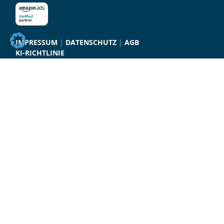
IMPRESSUM
|
DATENSCHUTZ
|
AGB
KI-RICHTLINIE
LEISTUNGEN
Creative Sales Campaigning
Marketing & Vertrieb
International Campaigning
Content & Formate
KI, Tech & Automation
Die Crew Motion
UNSER NEWSLETTER.