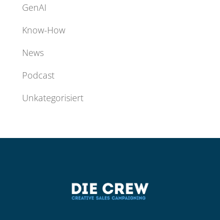
GenAI
Know-How
News
Podcast
Unkategorisiert