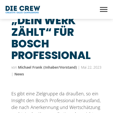
„DEIN WERK
ZÄHLT“ FÜR
BOSCH
PROFESSIONAL
von
Michael Frank (Inhaber/Vorstand)
|
Mai 22, 2023
|
News
Es gibt eine Zielgruppe da draußen, so ein
Insight den Bosch Professional herausfand,
die nach Anerkennung und Wertschätzung