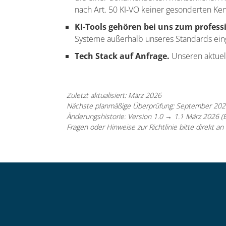
nach Art. 50 KI-VO keiner gesonderten Ken
KI-Tools gehören bei uns zum profes
Systeme außerhalb unseres Standards ein
Tech Stack auf Anfrage.
Unseren aktuell
Zuletzt aktualisiert: März 2026
Nächste planmäßige Überprüfung: September 202
Änderungshistorie: Version 1.0 → 1.1 März 2026 (E
Fragen oder Hinweise zur Richtlinie bitte direkt 