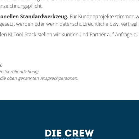
nzeichnungspflicht.
sionellen Standardwerkzeug.
Für Kundenprojekte stimmen wi
gesetzt werden oder wenn datenschutzrechtliche bzw. vertragl
en KI-Tool-Stack stellen wir Kunden und Partner auf Anfrage zu
6
rstveröffentlichung)
an die oben genannten Ansprechpersonen.