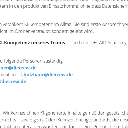
System in den produktiven Einsatz kommt, ohne dass Datensiche
en verankern KI-Kompetenz im Alltag. Sie sind erste Ansprechpe
 nicht im Ordner verstaubt, sondern gelebt wird.
KI-Kompetenz unseres Teams
– durch die DECAID Academy, in
d folgende Personen zuständig:
ner@diecrew.de
utomation –
f.holzbaur@diecrew.de
diecrew.de
.
Wir kennzeichnen KI-generierte Inhalte gemäß den gesetzlich
rechts – sowie gemäß den Kennzeichnungsstandards, die unsere
daktion unterzogen wurden und für die eine Person die redakti