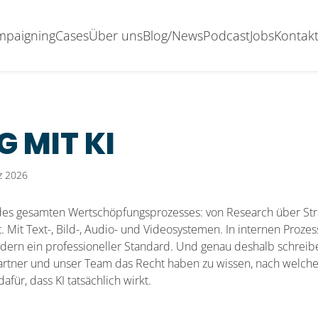
ampaigning
Cases
Über uns
Blog/News
Podcast
Jobs
Kontak
 MIT KI
rz 2026
 des gesamten Wertschöpfungsprozesses: von Research über Stra
it Text-, Bild-, Audio- und Videosystemen. In internen Proze
dern ein professioneller Standard. Und genau deshalb schreiben 
tner und unser Team das Recht haben zu wissen, nach welchen 
für, dass KI tatsächlich wirkt.