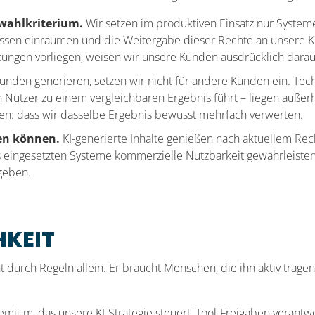
swahlkriterium.
Wir setzen im produktiven Einsatz nur System
sen einräumen und die Weitergabe dieser Rechte an unsere Kun
ungen vorliegen, weisen wir unsere Kunden ausdrücklich darauf
unden generieren, setzen wir nicht für andere Kunden ein. Tec
 Nutzer zu einem vergleichbaren Ergebnis führt – liegen außer
ßen: dass wir dasselbe Ergebnis bewusst mehrfach verwerten.
ten können.
KI-generierte Inhalte genießen nach aktuellem Rech
uns eingesetzten Systeme kommerzielle Nutzbarkeit gewährleiste
geben.
HKEIT
ht durch Regeln allein. Er braucht Menschen, die ihn aktiv trage
remium, das unsere KI-Strategie steuert, Tool-Freigaben veran