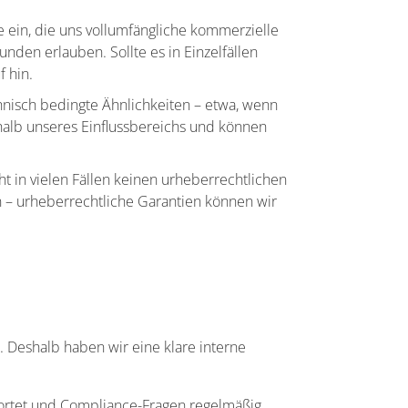
e ein, die uns vollumfängliche kommerzielle
den erlauben. Sollte es in Einzelfällen
 hin.
hnisch bedingte Ähnlichkeiten – etwa, wenn
halb unseres Einflussbereichs und können
t in vielen Fällen keinen urheberrechtlichen
n – urheberrechtliche Garantien können wir
n. Deshalb haben wir eine klare interne
twortet und Compliance-Fragen regelmäßig